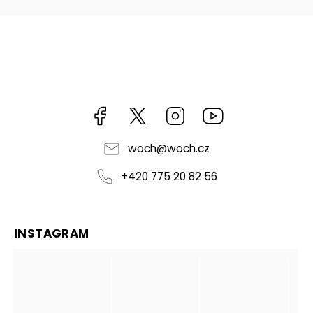
Facebook
https://twitter.com/worldofchilli
Instagram
Miluju,
chilli
jsem...
woch
@
woch.cz
+420 775 20 82 56
INSTAGRAM