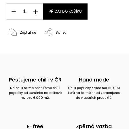
PŘIDAT DO KOŠÍKU
Zeptat se
Sdílet
Pěstujeme chilli v ČR
Hand made
Na chilli farmě pěstujeme chilli
Chilli papričky z více než 50.000
papričky od semínka na celkové
keřů na farmě hned zpracujeme
rozloze 6.000 m2.
do vlastních produktů.
E-free
Zpětná vazba