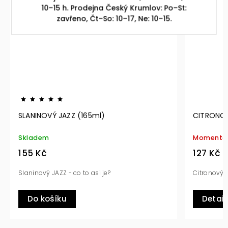
10–15 h. Prodejna Český Krumlov: Po–St:
zavřeno, Čt–So: 10–17, Ne: 10–15.
ANINOVÝ JAZZ (165ml)
CITRONOVÝ JAZZ
kladem
Momentálně ned
55 Kč
127 Kč
aninový JAZZ - co to asi je?
Citronový by měl být
Do košíku
Detail