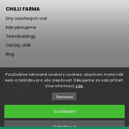
CHILLI FARMA
Dny otevřených vrat
Kde pěstujeme
Teambuildingy
Odrůdy chilli
Blog
Používáme takzvané soubory cookies, abychom mohli náš
web a nabídku pro vás zlepšovat. Děkujeme za vaši přízeň.
Více informací
zde
.
Nastavení
Souhlasím
Copyright 2026
WOCH
. Všechna práva vyhrazena.
Upravit nastavení cookies
Odmítnout