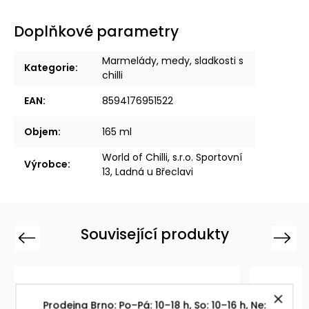
Doplňkové parametry
Marmelády, medy, sladkosti s
Kategorie
:
chilli
EAN
:
8594176951522
Objem
:
165 ml
World of Chilli, s.r.o. Sportovní
Výrobce
:
13, Ladná u Břeclavi
Související produkty
Previous
Next
Prodejna Brno: Po–Pá: 10–18 h, So: 10–16 h, Ne: