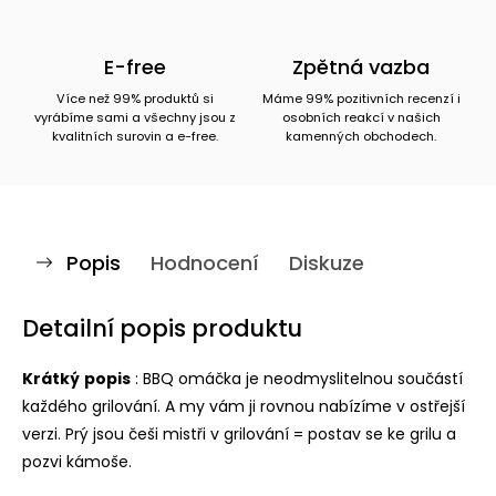
E-free
Zpětná vazba
Více než 99% produktů si
Máme 99% pozitivních recenzí i
vyrábíme sami a všechny jsou z
osobních reakcí v našich
kvalitních surovin a e-free.
kamenných obchodech.
Popis
Hodnocení
Diskuze
Detailní popis produktu
Krátký
popis
: BBQ omáčka je neodmyslitelnou součástí
každého grilování. A my vám ji rovnou nabízíme v ostřejší
verzi. Prý jsou češi mistři v grilování = postav se ke grilu a
pozvi kámoše.