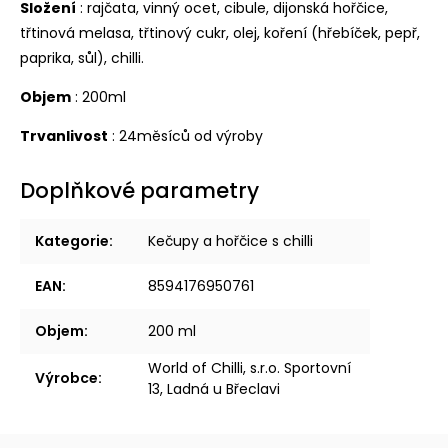
Složení
: rajčata, vinný ocet, cibule, dijonská hořčice,
třtinová melasa, třtinový cukr, olej, koření (hřebíček, pepř,
paprika, sůl), chilli.
Objem
: 200ml
Trvanlivost
: 24měsíců od výroby
Doplňkové parametry
Kategorie
:
Kečupy a hořčice s chilli
EAN
:
8594176950761
Objem
:
200 ml
World of Chilli, s.r.o. Sportovní
Výrobce
:
13, Ladná u Břeclavi