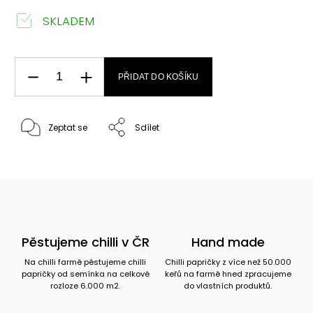
SKLADEM
PŘIDAT DO KOŠÍKU
Zeptat se
Sdílet
Pěstujeme chilli v ČR
Hand made
Na chilli farmě pěstujeme chilli
Chilli papričky z více než 50.000
papričky od semínka na celkové
keřů na farmě hned zpracujeme
rozloze 6.000 m2.
do vlastních produktů.