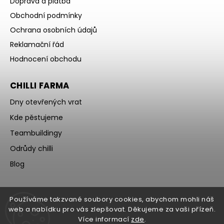
Doprava a platba
Obchodní podmínky
Ochrana osobních údajů
Reklamační řád
Hodnocení obchodu
CHILLI FARMA
Dny otevřených vrat
Kde pěstujeme
Teambuildingy
Odrůdy chilli
Blog
Používáme takzvané soubory cookies, abychom mohli náš
web a nabídku pro vás zlepšovat. Děkujeme za vaši přízeň.
Více informací
zde
.