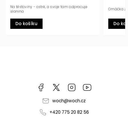
ré, a svoje tam odpracuje
Omáčka ze sladké bílé cibule
Do košíku
Facebook
https://twitter.com/worldofchilli
Instagram
Miluju,
chilli
jsem...
woch
@
woch.cz
+420 775 20 82 56