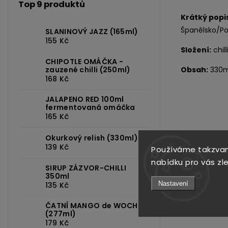
Top 9 produktů
Krátký popi
Španělsko/Por
SLANINOVÝ JAZZ (165ml)
155 Kč
Složení:
chill
CHIPOTLE OMÁČKA -
Obsah:
330m
zauzené chilli (250ml)
168 Kč
JALAPENO RED 100ml
fermentovaná omáčka
165 Kč
Okurkový relish (330ml)
139 Kč
Používáme takzvan
nabídku pro vás zl
SIRUP ZÁZVOR-CHILLI
350ml
Nastavení
135 Kč
ČATNÍ MANGO de WOCH
(277ml)
179 Kč