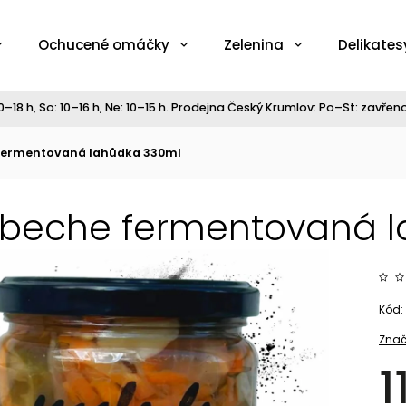
Ochucené omáčky
Zelenina
Delikates
–18 h, So: 10–16 h, Ne: 10–15 h. Prodejna Český Krumlov: Po–St: zavřeno,
fermentovaná lahůdka 330ml
beche fermentovaná l
Kód:
Znač
1