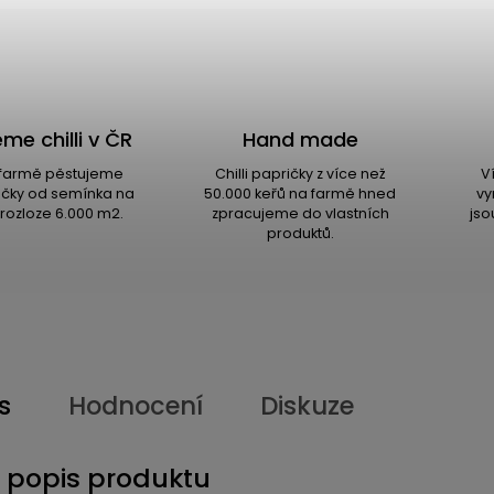
me chilli v ČR
Hand made
i farmě pěstujeme
Chilli papričky z více než
V
ričky od semínka na
50.000 keřů na farmě hned
vy
rozloze 6.000 m2.
zpracujeme do vlastních
jso
produktů.
s
Hodnocení
Diskuze
í popis produktu