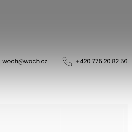
woch
@
woch.cz
+420 775 20 82 56