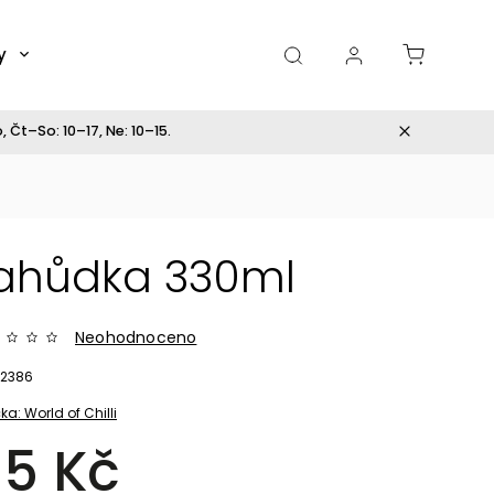
y
Dárky
 Čt–So: 10–17, Ne: 10–15.
ahůdka 330ml
Neohodnoceno
2386
ka:
World of Chilli
15 Kč