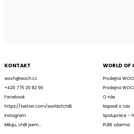
KONTAKT
WORLD OF C
woch
@
woch.cz
Prodejna WOC
+420 775 20 82 56
Prodejna WOC
Facebook
O nás
https://twitter.com/worldofchilli
Napsali o nás
Instagram
Spolupráce - f
Miluju, chilli jsem...
PURE zdarma