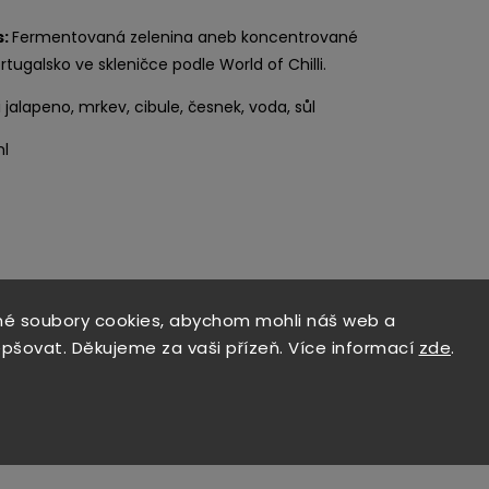
s:
Fermentovaná zelenina aneb koncentrované
tugalsko ve skleničce podle World of Chilli.
i jalapeno, mrkev, cibule, česnek, voda, sůl
l
é soubory cookies, abychom mohli náš web a
epšovat. Děkujeme za vaši přízeň. Více informací
zde
.