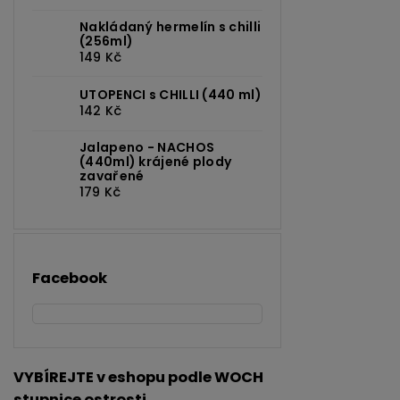
Nakládaný hermelín s chilli
(256ml)
149 Kč
UTOPENCI s CHILLI (440 ml)
142 Kč
Jalapeno - NACHOS
(440ml) krájené plody
zavařené
179 Kč
Facebook
VYBÍREJTE v eshopu podle WOCH
stupnice ostrosti