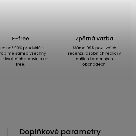
E-free
Zpětná vazba
íce než 99% produktů si
Máme 99% pozitivních
rábíme sami a všechny
recenzí i osobních reakcí v
u z kvalitních surovin a e-
našich kamenných
free.
obchodech.
Doplňkové parametry