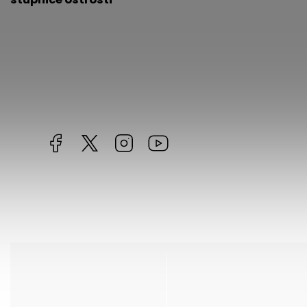
Facebook
https://twitter.com/worldofchilli
Instagram
Miluju,
chilli
jsem...