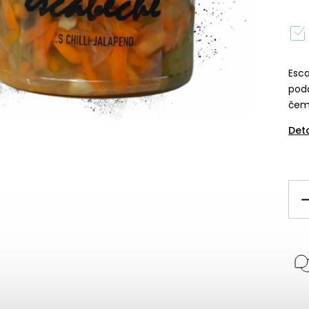
Esc
podá
čemu
Det