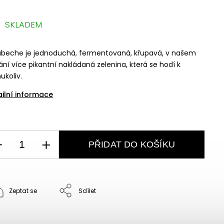
SKLADEM
abeche je jednoduchá, fermentovaná, křupavá, v našem
ní více pikantní nakládaná zelenina, která se hodí k
koliv.
ailní informace
PŘIDAT DO KOŠÍKU
Zeptat se
Sdílet