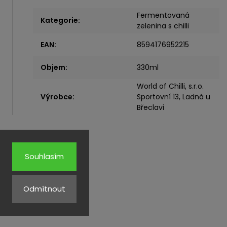
Fermentovaná
Kategorie
:
zelenina s chilli
EAN
:
8594176952215
Objem
:
330ml
World of Chilli, s.r.o.
Výrobce
:
Sportovní 13, Ladná u
Břeclavi
Souhlasím
Odmítnout