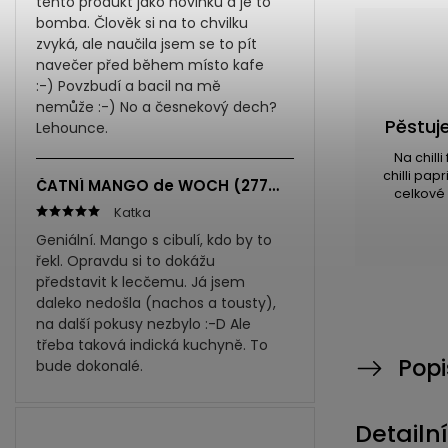
tento produkt jako novinku a je to
bomba. Člověk si na to chvilku
zvyká, ale naučila jsem se to pít
navečer před během místo kafe
:-) Povzbudí a bacil na mě
nemůže :-) No a česnekový dech?
Pěstuje
Lehounce.
Na chill
chilli pap
ČATNÍ MANGO de WOCH (277ml)
celkové 
Katka
Geniální. Mango s cibulí, kdo by to
řekl. Opravdu si to dokážu
představit k lecčemu. Já jsem
daleko nedošla (nachos a tousty),
na další pokusy nezbylo :-D Ale
třeba taková indická kuchyně. To
Popi
bude dokonalé.
Detailn