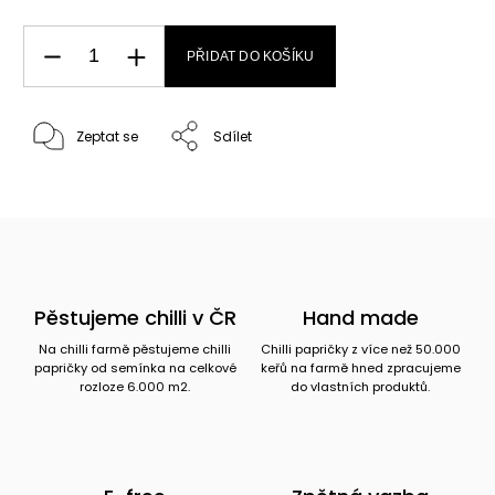
PŘIDAT DO KOŠÍKU
Zeptat se
Sdílet
Pěstujeme chilli v ČR
Hand made
Na chilli farmě pěstujeme chilli
Chilli papričky z více než 50.000
papričky od semínka na celkové
keřů na farmě hned zpracujeme
rozloze 6.000 m2.
do vlastních produktů.