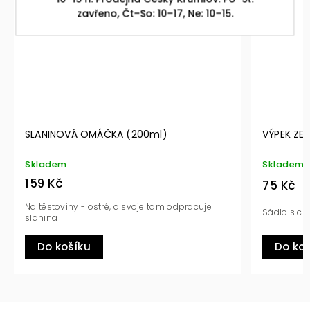
zavřeno, Čt–So: 10–17, Ne: 10–15.
SLANINOVÁ OMÁČKA (200ml)
VÝPEK ZE 
Skladem
Skladem
159 Kč
75 Kč
Na těstoviny - ostré, a svoje tam odpracuje
Sádlo s chi
slanina
Do košíku
Do ko