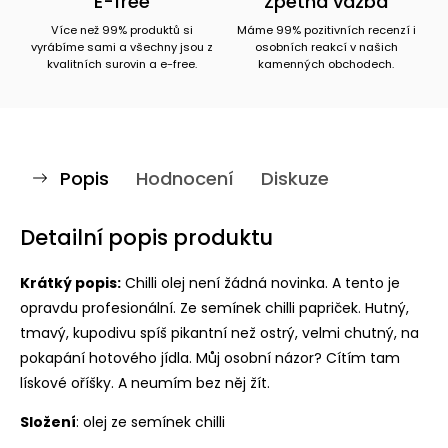
E-free
Zpětná vazba
Více než 99% produktů si
Máme 99% pozitivních recenzí i
vyrábíme sami a všechny jsou z
osobních reakcí v našich
kvalitních surovin a e-free.
kamenných obchodech.
Popis
Hodnocení
Diskuze
Detailní popis produktu
Krátký popis:
Chilli olej není žádná novinka. A tento je
opravdu profesionální. Ze semínek chilli papriček. Hutný,
tmavý, kupodivu spíš pikantní než ostrý, velmi chutný, na
pokapání hotového jídla. Můj osobní názor? Cítím tam
lískové oříšky. A neumím bez něj žít.
Složení
: olej ze semínek chilli