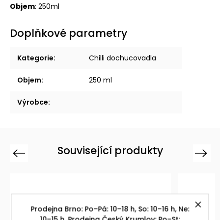
Objem
: 250ml
Doplňkové parametry
Kategorie
:
Chilli dochucovadla
Objem
:
250 ml
Výrobce
:
Související produkty
Previous
Next
Prodejna Brno: Po–Pá: 10–18 h, So: 10–16 h, Ne:
10–15 h. Prodejna Český Krumlov: Po–St: