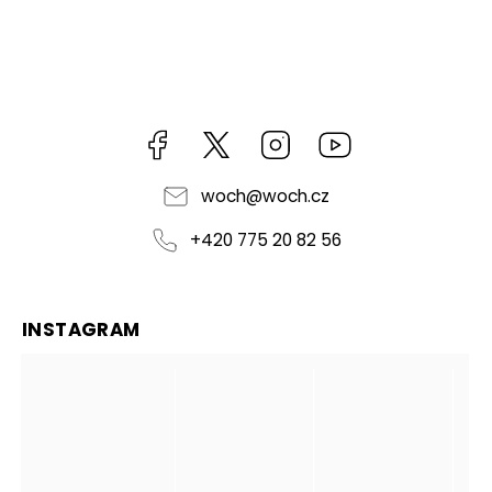
Facebook
https://twitter.com/worldofchilli
Instagram
Miluju,
chilli
jsem...
woch
@
woch.cz
+420 775 20 82 56
INSTAGRAM