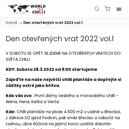
Domů
/
Den otevřených vrat 2022 vol.1
Den otevřených vrat 2022 vol.1
V SOBOTU SE OPĚT SEJDEME NA OTEVŘENÝCH VRATECH DO
SVĚTA CHILLI
KDY: Sobota 26.3.2022 od 9:00 startujeme
Zajeďte na naše největší chilli plantáže a dopřejte si
zážitky ostré jako břitva.
Kdo vás zve
:
První dámy českého a moravského chilli -
Alena, Hana, Katka a Verča
Kde:
Chilli plantáže na ploše 4.500 m2 v Ladné u Břeclavi,
z dálnice D2 sjezd Podivín, pak směr Břeclav a odbočit na
Ladnou, ulice Růžová na jejímž konci uvidíte dokořán