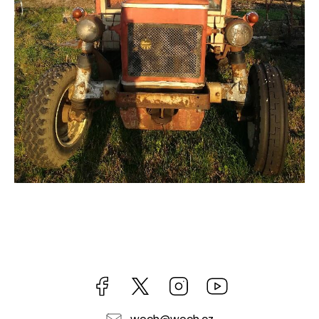
Facebook
https://twitter.com/worldofchilli
Instagram
Miluju,
chilli
jsem...