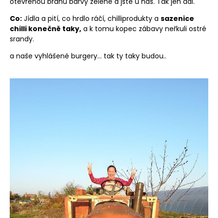
otevřenou bránu barvy zelené a jste u nás. Tak jen dál.
Co:
Jídla a pití, co hrdlo ráčí, chilliprodukty a
sazenice
chilli konečně taky,
a k tomu kopec zábavy neřkuli ostré
srandy.
a naše vyhlášené burgery... tak ty taky budou..